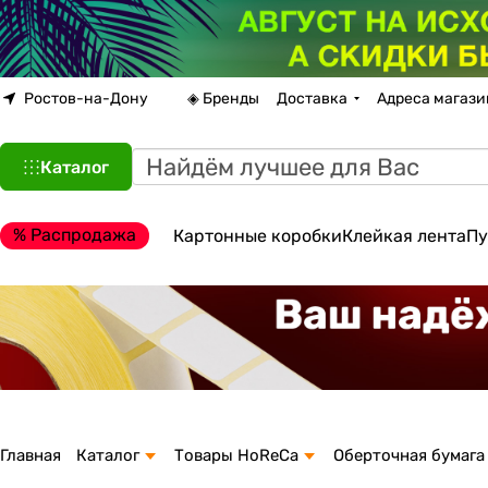
Ростов-на-Дону
◈ Бренды
Доставка
Адреса магази
Каталог
% Распродажа
Картонные коробки
Клейкая лента
Пу
Главная
Каталог
Товары HoReCa
Оберточная бумага