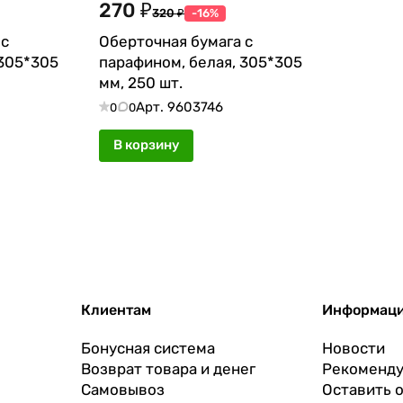
270 ₽
320 ₽
-16%
 с
Оберточная бумага с
 305*305
парафином, белая, 305*305
мм, 250 шт.
Арт.
9603746
0
0
В корзину
Клиентам
Информац
Бонусная система
Новости
Возврат товара и денег
Рекоменду
Самовывоз
Оставить 