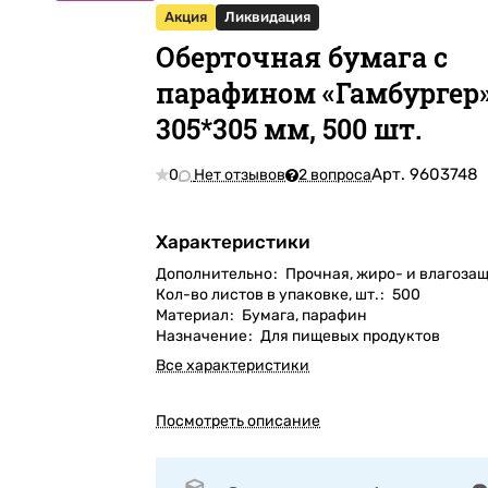
Акция
Ликвидация
Оберточная бумага с
парафином «Гамбургер
305*305 мм, 500 шт.
Арт.
9603748
0
Нет отзывов
2 вопроса
Характеристики
Дополнительно
:
Прочная, жиро- и влагоза
Кол-во листов в упаковке, шт.
:
500
Материал
:
Бумага, парафин
Назначение
:
Для пищевых продуктов
Все характеристики
Посмотреть описание