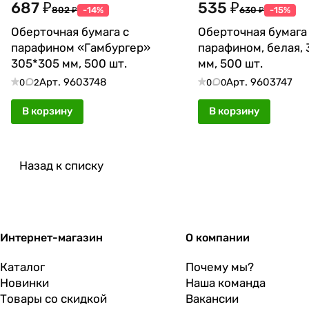
687 ₽
535 ₽
802 ₽
-14%
630 ₽
-15%
Оберточная бумага с
Оберточная бумага
парафином «Гамбургер»
парафином, белая,
305*305 мм, 500 шт.
мм, 500 шт.
Арт.
9603748
Арт.
9603747
0
2
0
0
В корзину
В корзину
Назад к списку
Интернет-магазин
О компании
Каталог
Почему мы?
Новинки
Наша команда
Товары со скидкой
Вакансии