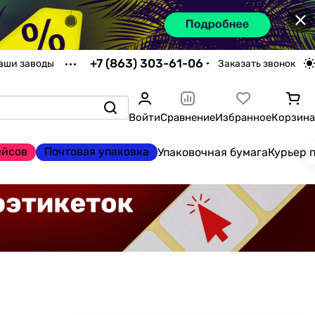
×
+7 (863) 303-61-06
аши заводы
Заказать звонок
Войти
Сравнение
Избранное
Корзина
ейсов
Почтовая упаковка
Упаковочная бумага
Курьер 