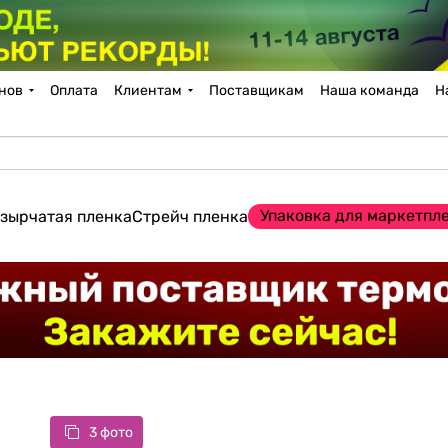
нов
Оплата
Клиентам
Поставщикам
Наша команда
Н
Упаковка для маркетпл
зырчатая пленка
Стрейч пленка
3 фото