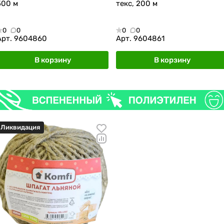
500 м
текс, 200 м
0
0
0
0
Арт.
9604860
Арт.
9604861
В корзину
В корзину
Ликвидация