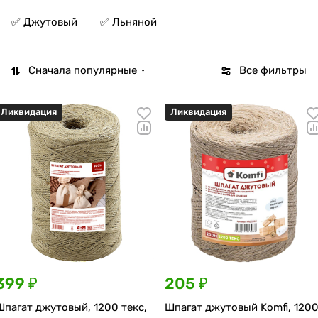
✅ Джутовый
✅ Льняной
Сначала популярные
Все фильтры
Ликвидация
Ликвидация
399 ₽
205 ₽
Шпагат джутовый, 1200 текс,
Шпагат джутовый Komfi, 120