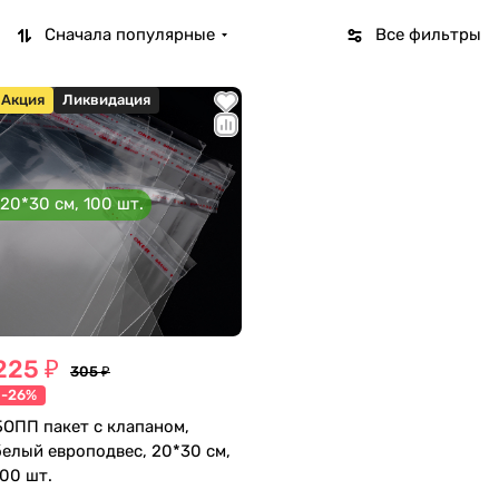
Сначала популярные
Все фильтры
Акция
Ликвидация
20*30 см, 100 шт.
225 ₽
305 ₽
-26%
БОПП пакет с клапаном,
белый европодвес, 20*30 см,
100 шт.