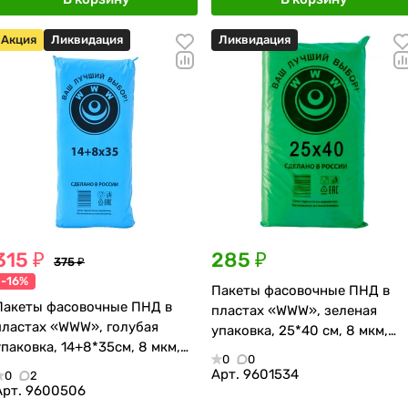
Акция
Ликвидация
Ликвидация
315 ₽
285 ₽
375 ₽
-16%
Пакеты фасовочные ПНД в
Пакеты фасовочные ПНД в
пластах «WWW», зеленая
пластах «WWW», голубая
упаковка, 25*40 см, 8 мкм,
упаковка, 14+8*35см, 8 мкм,
500 шт.
0
0
700 шт.
Арт.
9601534
0
2
Арт.
9600506