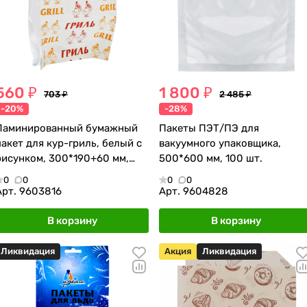
560 ₽
1 800 ₽
703 ₽
2 485 ₽
-20%
-28%
Ламинированный бумажный
Пакеты ПЭТ/ПЭ для
пакет для кур-гриль, белый с
вакуумного упаковщика,
рисунком, 300*190+60 мм,
500*600 мм, 100 шт.
200 шт.
0
0
0
0
Арт.
9603816
Арт.
9604828
В корзину
В корзину
Ликвидация
Акция
Ликвидация