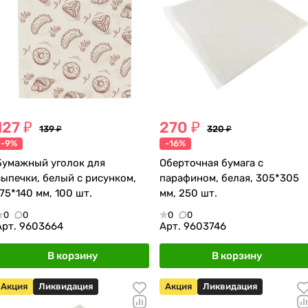
127 ₽
270 ₽
139 ₽
320 ₽
-9%
-16%
Бумажный уголок для
Оберточная бумага с
выпечки, белый с рисунком,
парафином, белая, 305*305
175*140 мм, 100 шт.
мм, 250 шт.
0
0
0
0
Арт.
9603664
Арт.
9603746
В корзину
В корзину
Акция
Ликвидация
Акция
Ликвидация