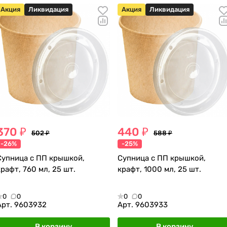
Акция
Ликвидация
Акция
Ликвидация
370 ₽
440 ₽
502 ₽
588 ₽
-26%
-25%
Супница с ПП крышкой,
Супница с ПП крышкой,
крафт, 760 мл, 25 шт.
крафт, 1000 мл, 25 шт.
0
0
0
0
Арт.
9603932
Арт.
9603933
В корзину
В корзину