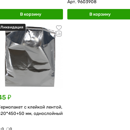
Арт.
9603908
В корзину
В корзину
Ликвидация
45 ₽
Термопакет с клейкой лентой,
420*450+50 мм, однослойный
0
0