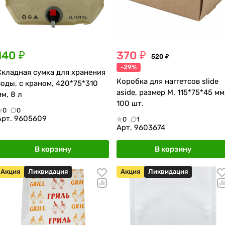
140 ₽
370 ₽
520 ₽
-29%
Складная сумка для хранения
Коробка для наггетсов slide
воды, с краном, 420*75*310
aside, размер M, 115*75*45 мм
мм, 8 л
100 шт.
0
0
Арт.
9605609
0
1
Арт.
9603674
В корзину
В корзину
Акция
Ликвидация
Акция
Ликвидация