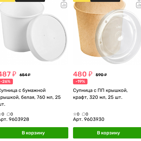
487 ₽
480 ₽
654 ₽
590 ₽
-26%
-19%
Супница с бумажной
Супница с ПП крышкой,
крышкой, белая, 760 мл, 25
крафт, 320 мл, 25 шт.
шт.
0
0
0
0
Арт.
9603928
Арт.
9603930
В корзину
В корзину