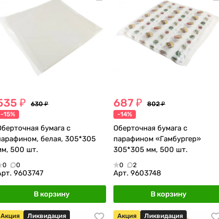
535 ₽
687 ₽
630 ₽
802 ₽
-15%
-14%
Оберточная бумага с
Оберточная бумага с
парафином, белая, 305*305
парафином «Гамбургер»
мм, 500 шт.
305*305 мм, 500 шт.
0
0
0
2
Арт.
9603747
Арт.
9603748
В корзину
В корзину
Акция
Ликвидация
Акция
Ликвидация