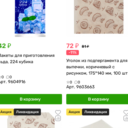
42 ₽
72 ₽
81 ₽
-11%
Пакеты для приготовления
Уголок из подпергамента для
льда, 224 кубика
выпечки, коричневый с
рисунком, 175*140 мм, 100 шт
0
0
Арт.
9604916
0
0
Арт.
9603663
В корзину
В корзину
Акция
Ликвидация
Акция
Ликвидация