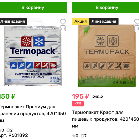
В корзину
В корзину
Ликвидация
Акция
Ликвидация
150 ₽
195 ₽
210 ₽
-7%
Термопакет Премиум для
Термопакет Крафт для
хранения продуктов, 420*450
пищевых продуктов, 420*45
мм
мм
0
2
Арт.
9601892
0
7