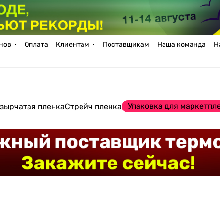
нов
Оплата
Клиентам
Поставщикам
Наша команда
Н
Упаковка для маркетпл
зырчатая пленка
Стрейч пленка