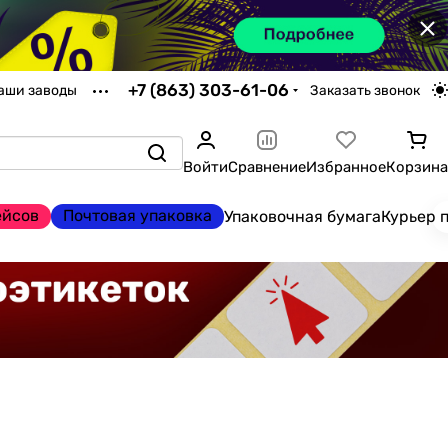
×
+7 (863) 303-61-06
аши заводы
Заказать звонок
Войти
Сравнение
Избранное
Корзина
ейсов
Почтовая упаковка
Упаковочная бумага
Курьер 