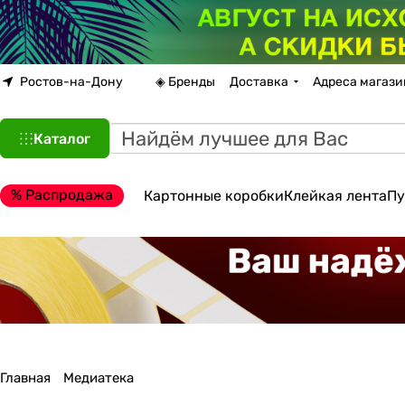
Ростов-на-Дону
◈ Бренды
Доставка
Адреса магази
Каталог
% Распродажа
Картонные коробки
Клейкая лента
Пу
Главная
Медиатека