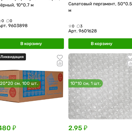
Салатовый пергамент, 50*0.5
чёрный, 10*0.7 м
м
0
0
Арт.
9603898
0
3
Арт.
9601628
В корзину
В корзину
Ликвидация
20*20 см, 100 шт.
10*10 см, 1 шт.
480 ₽
2.95 ₽