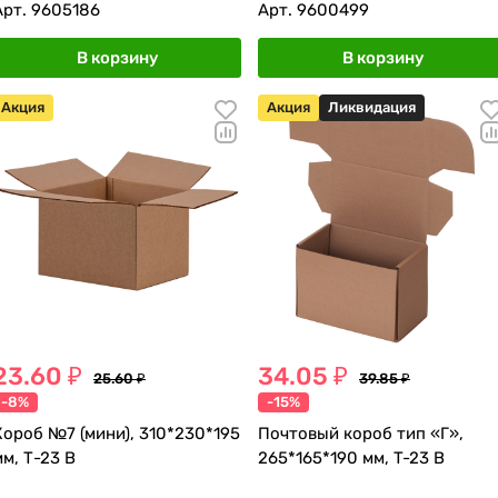
Арт.
9605186
Арт.
9600499
В корзину
В корзину
Акция
Акция
Ликвидация
23.60 ₽
34.05 ₽
25.60 ₽
39.85 ₽
-8%
-15%
Короб №7 (мини), 310*230*195
Почтовый короб тип «Г»,
мм, Т-23 В
265*165*190 мм, T-23 В