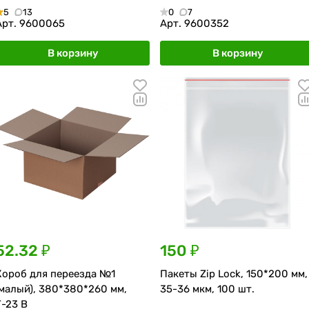
5
13
0
7
Арт.
9600065
Арт.
9600352
В корзину
В корзину
52.32 ₽
150 ₽
Короб для переезда №1
Пакеты Zip Lock, 150*200 мм,
(малый), 380*380*260 мм,
35-36 мкм, 100 шт.
Т-23 В