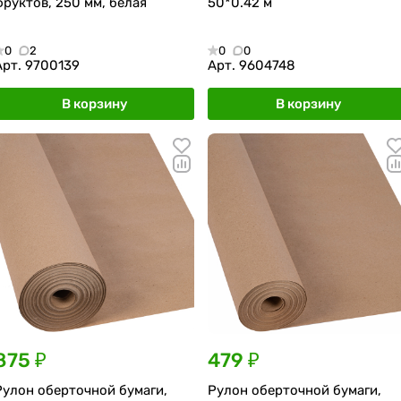
фруктов, 250 мм, белая
50*0.42 м
0
2
0
0
Арт.
9700139
Арт.
9604748
В корзину
В корзину
875 ₽
479 ₽
Рулон оберточной бумаги,
Рулон оберточной бумаги,