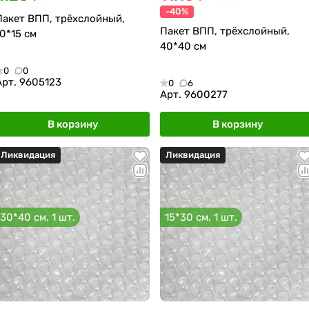
-40%
Пакет ВПП, трёхслойный,
Пакет ВПП, трёхслойный,
10*15 см
40*40 см
0
0
Арт.
9605123
0
6
Арт.
9600277
В корзину
В корзину
Ликвидация
Ликвидация
30*40 см, 1 шт.
15*30 см, 1 шт.