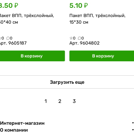
8.50 ₽
5.10 ₽
Пакет ВПП, трёхслойный,
Пакет ВПП, трёхслойный,
30*40 см
15*30 см
0
0
0
0
Арт.
9605187
Арт.
9604802
В корзину
В корзину
Загрузить еще
1
2
3
Интернет-магазин
О компании