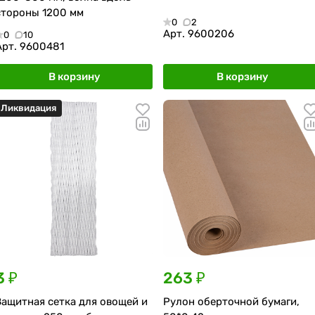
стороны 1200 мм
0
2
Арт.
9600206
0
10
Арт.
9600481
В корзину
В корзину
Ликвидация
3 ₽
263 ₽
Защитная сетка для овощей и
Рулон оберточной бумаги,