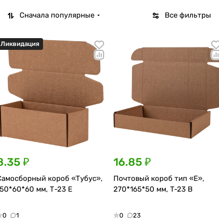
Сначала популярные
Все фильтры
Ликвидация
8.35 ₽
16.85 ₽
Самосборный короб «Тубус»,
Почтовый короб тип «E»,
150*60*60 мм, Т-23 Е
270*165*50 мм, T-23 В
0
1
0
23