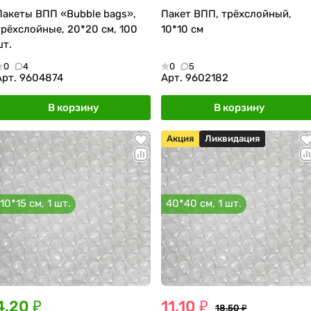
Пакеты ВПП «Bubble bags»,
Пакет ВПП, трёхслойный,
трёхслойные, 20*20 см, 100
10*10 см
шт.
0
4
0
5
Арт.
9604874
Арт.
9602182
В корзину
В корзину
Акция
Ликвидация
10*15 см, 1 шт.
40*40 см, 1 шт.
4.20 ₽
11.10 ₽
18.50 ₽