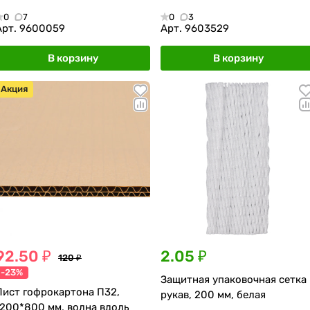
0
7
0
3
Арт.
9600059
Арт.
9603529
В корзину
В корзину
Акция
92.50 ₽
2.05 ₽
120 ₽
-23%
Защитная упаковочная сетка
Лист гофрокартона П32,
рукав, 200 мм, белая
1200*800 мм, волна вдоль