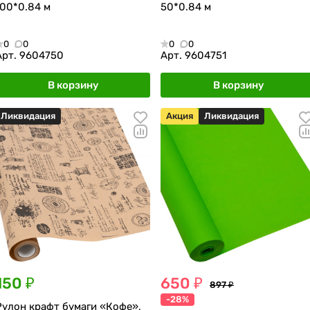
100*0.84 м
50*0.84 м
0
0
0
0
Арт.
9604750
Арт.
9604751
В корзину
В корзину
Ликвидация
Акция
Ликвидация
150 ₽
650 ₽
897 ₽
-28%
Рулон крафт бумаги «Кофе»,