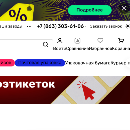
×
+7 (863) 303-61-06
аши заводы
Заказать звонок
Войти
Сравнение
Избранное
Корзина
ейсов
Почтовая упаковка
Упаковочная бумага
Курьер 