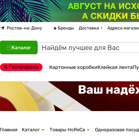
Ростов-на-Дону
◈ Бренды
Доставка
Адреса магази
Каталог
% Распродажа
Картонные коробки
Клейкая лента
Пу
Главная
Каталог
Товары HoReCa
Одноразовая посуд