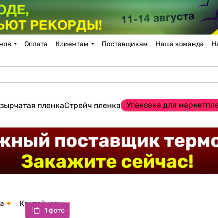
нов
Оплата
Клиентам
Поставщикам
Наша команда
Н
Упаковка для маркетпл
зырчатая пленка
Стрейч пленка
а
Контейнеры
1 фото