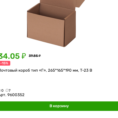
34.05 ₽
39.85 ₽
-15%
Почтовый короб тип «Г», 265*165*190 мм, T-23 В
0
7
Арт.
9600352
В корзину