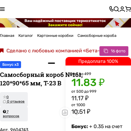
Главная
Каталог
Картонные коробки
Самосборные короба
Сделано с любовью компанией «Бета-Пак»
16 фото
Предоплата 100%
Бонус x3
Самосборный короб №161,
от 1 до 499
11.83 ₽
120*90*65 мм, Т-23 В
от 500 до 999
11.17 ₽
0
0 отзывов
от 1000
10.51 ₽
7
вопросов
Бонус:
+ 0.35 на счет
Арт.
9604743