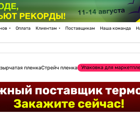
нов
Оплата
Клиентам
Поставщикам
Наша команда
Н
Упаковка для маркетпл
зырчатая пленка
Стрейч пленка