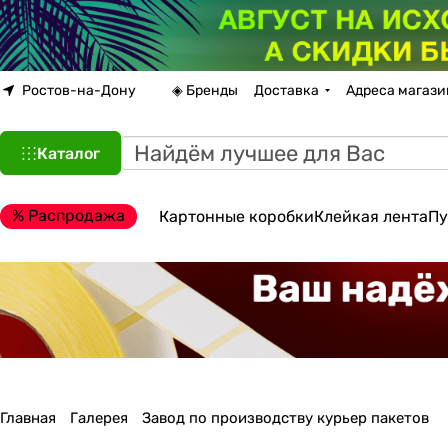
Ростов-на-Дону
◈ Бренды
Доставка
Адреса магази
Каталог
% Распродажа
Картонные коробки
Клейкая лента
Пу
Главная
Галерея
Завод по производству курьер пакетов