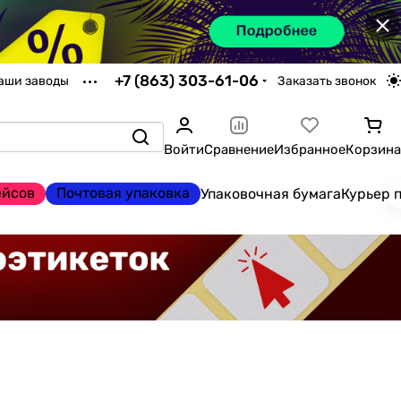
×
+7 (863) 303-61-06
аши заводы
Заказать звонок
Войти
Сравнение
Избранное
Корзина
ейсов
Почтовая упаковка
Упаковочная бумага
Курьер 