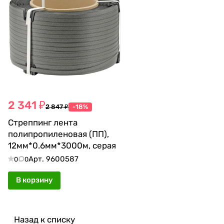
2 341 ₽
2 847 ₽
-18%
Стреппинг лента
полипропиленовая (ПП),
12мм*0.6мм*3000м, серая
Арт.
9600587
0
0
В корзину
Назад к списку