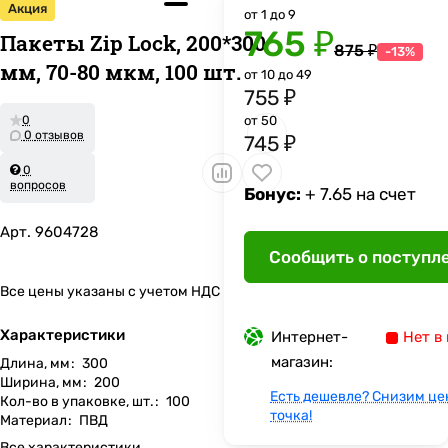
Акция
от 1 до 9
765 ₽
Пакеты Zip Lock, 200*300
875 ₽
-13%
мм, 70-80 мкм, 100 шт.
от 10 до 49
755 ₽
0
от 50
0 отзывов
745 ₽
0
вопросов
Бонус:
+ 7.65 на счет
Арт.
9604728
Сообщить о поступл
Все цены указаны с учетом НДС
Характеристики
Интернет-
Нет в
магазин:
Длина, мм
:
300
Ширина, мм
:
200
Есть дешевле? Снизим це
Кол-во в упаковке, шт.
:
100
точка!
Материал
:
ПВД
Все характеристики