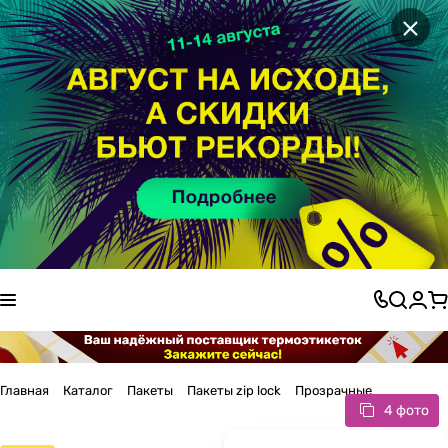
×
Главная
Каталог
Пакеты
Пакеты zip lock
Прозрачные
4 фото