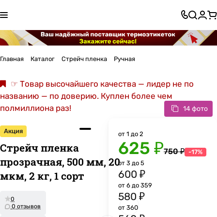
Главная
Каталог
Стрейч пленка
Ручная
☞ Товар высочайшего качества — лидер не по
названию — по доверию. Куплен более чем
полмиллиона раз!
14 фото
Акция
от 1 до 2
625 ₽
Стрейч пленка
750 ₽
-17%
прозрачная, 500 мм, 20
от 3 до 5
600 ₽
мкм, 2 кг, 1 сорт
от 6 до 359
580 ₽
0
0 отзывов
от 360