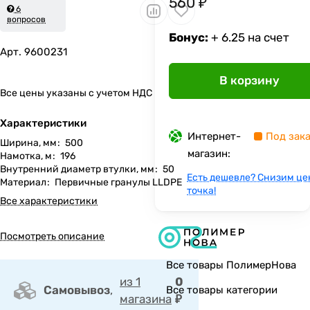
560 ₽
6
вопросов
Бонус:
+ 6.25 на счет
Арт.
9600231
В корзину
Все цены указаны с учетом НДС
Характеристики
Интернет-
Под зак
Ширина, мм
:
500
магазин:
Намотка, м
:
196
Внутренний диаметр втулки, мм
:
50
Есть дешевле? Снизим це
Материал
:
Первичные гранулы LLDPE
точка!
Все характеристики
Посмотреть описание
Все товары ПолимерНова
из 1
0
Самовывоз
,
Все товары категории
магазина
₽