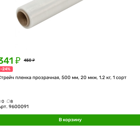
341 ₽
450 ₽
-24%
Стрейч пленка прозрачная, 500 мм, 20 мкм, 1.2 кг, 1 сорт
0
8
Арт.
9600091
В корзину