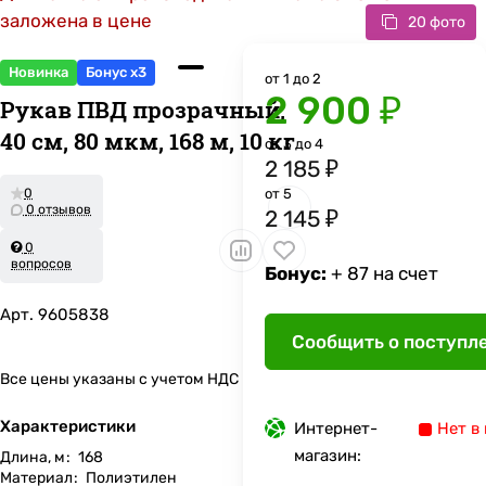
заложена в цене
20 фото
Новинка
Бонус x3
от 1 до 2
2 900 ₽
Рукав ПВД прозрачный,
40 см, 80 мкм, 168 м, 10 кг
от 3 до 4
2 185 ₽
0
от 5
0 отзывов
2 145 ₽
0
вопросов
Бонус:
+ 87 на счет
Арт.
9605838
Сообщить о поступл
Все цены указаны с учетом НДС
Характеристики
Интернет-
Нет в
магазин:
Длина, м
:
168
Материал
:
Полиэтилен