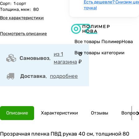
Есть дешевле? Снизим це
Сорт
:
1 сорт
точка!
Толщина, мкм
:
80
Все характеристики
Посмотреть описание
Все товары ПолимерНова
Все товары категории
из 1
0
Самовывоз
,
магазина
₽
Доставка
,
подробнее
Описание
Характеристики
Отзывы
Вопросы
Прозрачная пленка ПВД рукав 40 см, толщиной 80