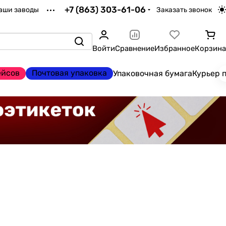
+7 (863) 303-61-06
аши заводы
Заказать звонок
Войти
Сравнение
Избранное
Корзина
ейсов
Почтовая упаковка
Упаковочная бумага
Курьер 