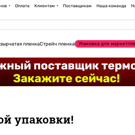
нов
Оплата
Клиентам
Поставщикам
Наша команда
Н
Упаковка для маркетпл
зырчатая пленка
Стрейч пленка
й упаковки!